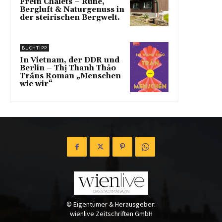
Frein Chalets – Ruhe,
Bergluft & Naturgenuss in
der steirischen Bergwelt.
BUCHTIPP
In Vietnam, der DDR und
Berlin – Thị Thanh Thảo
Trầns Roman „Menschen
wie wir“
© Eigentümer & Herausgeber:
wienlive Zeitschriften GmbH