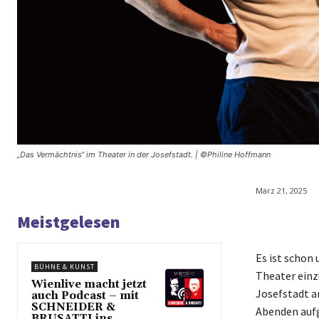
„Das Vermächtnis“ im Theater in der Josefstadt. | ©Philine Hoffmann
März 21, 2025
Meistgelesen
Es ist schon
BÜHNE & KUNST
Theater einz
Wienlive macht jetzt
Josefstadt a
auch Podcast – mit
SCHNEIDER &
Abenden aufge
BRUSATTI ins