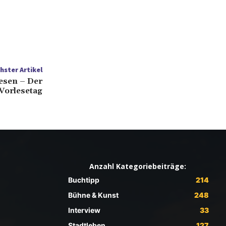
hster Artikel
esen – Der
Vorlesetag
Anzahl Kategoriebeiträge:
Buchtipp
214
Bühne & Kunst
248
Interview
33
Stadtleben
127