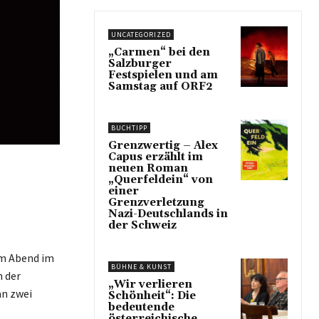
UNCATEGORIZED
„Carmen“ bei den
Salzburger
Festspielen und am
Samstag auf ORF2
BUCHTIPP
Grenzwertig – Alex
Capus erzählt im
neuen Roman
„Querfeldein“ von
einer
Grenzverletzung
Nazi-Deutschlands in
der Schweiz
em Abend im
BÜHNE & KUNST
 der
„Wir verlieren
an zwei
Schönheit“: Die
bedeutende
österreichische