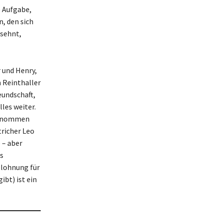
e Aufgabe,
n, den sich
 sehnt,
r und Henry,
h Reinthaller
eundschaft,
lles weiter.
fgenommen
tricher Leo
 – aber
s
elohnung für
bt) ist ein