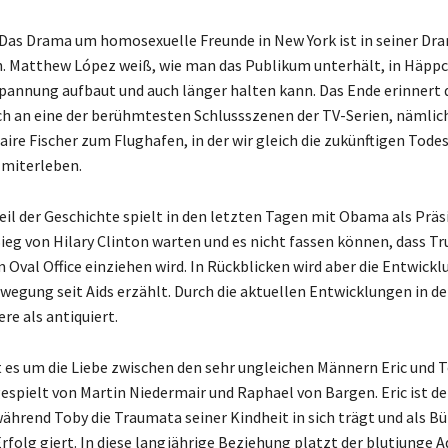
 Das Drama um homosexuelle Freunde in New York ist in seiner Dra
. Matthew López weiß, wie man das Publikum unterhält, in Häppc
Spannung aufbaut und auch länger halten kann. Das Ende erinnert
ch an eine der berühmtesten Schlussszenen der TV-Serien, nämlich
aire Fischer zum Flughafen, in der wir gleich die zukünftigen Tod
 miterleben.
eil der Geschichte spielt in den letzten Tagen mit Obama als Präsi
Sieg von Hilary Clinton warten und es nicht fassen können, dass T
 Oval Office einziehen wird. In Rückblicken wird aber die Entwickl
egung seit Aids erzählt. Durch die aktuellen Entwicklungen in de
ere als antiquiert.
 es um die Liebe zwischen den sehr ungleichen Männern Eric und T
spielt von Martin Niedermair und Raphael von Bargen. Eric ist der
während Toby die Traumata seiner Kindheit in sich trägt und als 
rfolg giert. In diese langjährige Beziehung platzt der blutjunge 