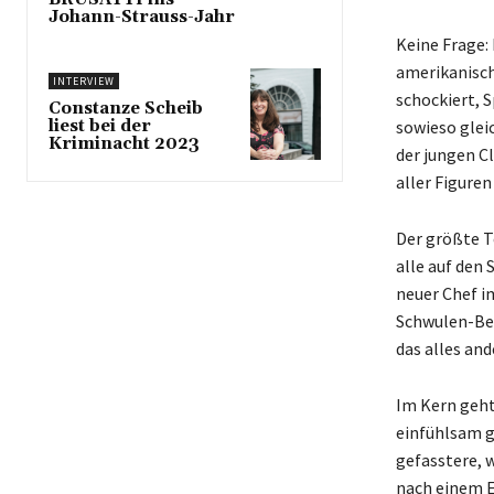
Johann-Strauss-Jahr
Keine Frage:
amerikanisch
INTERVIEW
schockiert, 
Constanze Scheib
liest bei der
sowieso glei
Kriminacht 2023
der jungen Cl
aller Figuren
Der größte T
alle auf den 
neuer Chef im
Schwulen-Bew
das alles and
Im Kern geht
einfühlsam ge
gefasstere, 
nach einem E