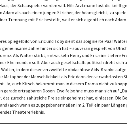
aus, der Schauspieler werden will. Nils Arztmann löst die knifflig
 Adam als auch einen jungen Stricher, der Adam gleicht, zu spiele
ner Trennung mit Eric bestellt, weil er sich eigentlich nach Adam
eres Spiegelbild von Eric und Toby dient das soignierte Paar Walte
36 gemeinsame Jahre hinter sich hat – souverän gespielt von Ulric
renz. Als Walter stirbt, entwickeln Henry und Eric eine tiefere Fr
iner Ehe münden soll. Aber auch gesellschaftspolitisch dreht sich a
 Walter, in dem dieser verzweifelte obdachlose Aids-Kranke au
zur Metapher der Menschlichkeit als Eric dann den verwahrlosten S
t. Ja, auch Kitsch bekommt man in diesem Drama nicht zu knapp
n gerade ertragbaren Dosen. Zweifelsohne muss man sich auf „Da
, das zurecht zahlreiche Preise eingeheimst hat, einlassen. Die B
and (auch wenn es zugegebenermaßen im 2. Teil ein paar Längen gi
kendes Theatererlebnis.