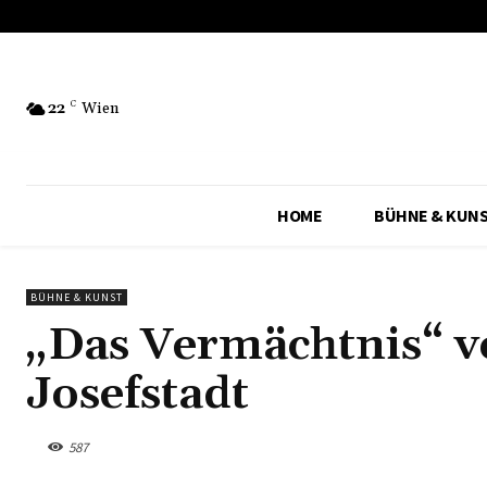
22
C
Wien
HOME
BÜHNE & KUN
BÜHNE & KUNST
„Das Vermächtnis“ v
Josefstadt
587