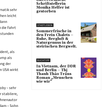
Schriftstellerin
Monika Helfer ist
matik sehr
gestorben
hen leicht
 dann
STADTLEBEN
 die Fahrt
Sommerfrische in
esstunden
den Frein Chalets –
Ruhe, Bergluft &
Naturgenuss in der
steirischen Bergwelt.
dent, als
rump als
BUCHTIPP
ung der
In Vietnam, der DDR
n USA wirkt
und Berlin – Thị
Thanh Thảo Trầns
Roman „Menschen
wie wir“
oby – sehr
 stabilere,
Bühnenautor
Adam – Sohn