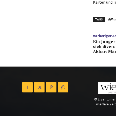
Karten und I
TAGS
Bühn
Vorheriger Ar
Ein junger 
sich diver
Akbar: Mär
© Eigentümer
wienlive Zei