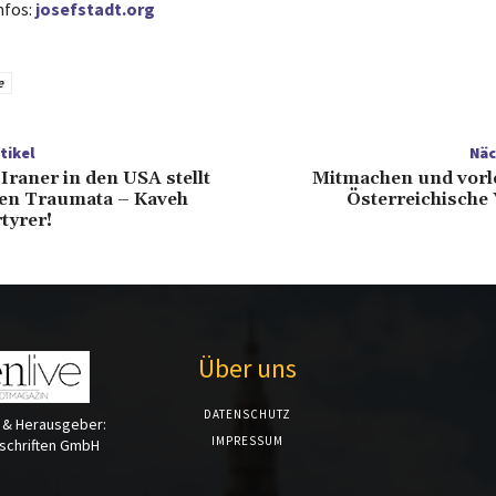
nfos:
josefstadt.org
e
tikel
Näc
Iraner in den USA stellt
Mitmachen und vorl
sen Traumata – Kaveh
Österreichische 
tyrer!
Über uns
DATENSCHUTZ
 & Herausgeber:
IMPRESSUM
tschriften GmbH