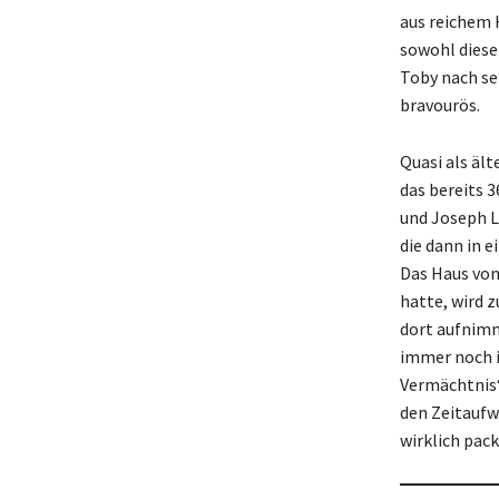
aus reichem H
sowohl diesen
Toby nach sei
bravourös.
Quasi als ält
das bereits 
und Joseph Lo
die dann in e
Das Haus von
hatte, wird 
dort aufnimm
immer noch i
Vermächtnis“
den Zeitaufw
wirklich pac