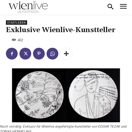
STADTLEBEN
Exklusive Wienlive-Kunstteller
402
Noch vorrätig: Exklusiv für Wienlive angefertigte Kunstteller von EDGAR TEZAK und
TOBIAS HERMELING.