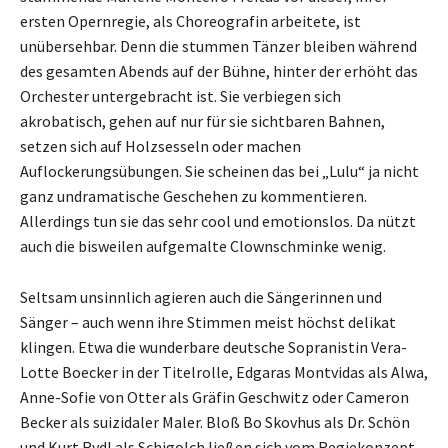
ersten Opernregie, als Choreografin arbeitete, ist
unübersehbar. Denn die stummen Tänzer bleiben während
des gesamten Abends auf der Bühne, hinter der erhöht das
Orchester untergebracht ist. Sie verbiegen sich
akrobatisch, gehen auf nur für sie sichtbaren Bahnen,
setzen sich auf Holzsesseln oder machen
Auflockerungsübungen. Sie scheinen das bei „Lulu“ ja nicht
ganz undramatische Geschehen zu kommentieren.
Allerdings tun sie das sehr cool und emotionslos. Da nützt
auch die bisweilen aufgemalte Clownschminke wenig.
Seltsam unsinnlich agieren auch die Sängerinnen und
Sänger – auch wenn ihre Stimmen meist höchst delikat
klingen. Etwa die wunderbare deutsche Sopranistin Vera-
Lotte Boecker in der Titelrolle, Edgaras Montvidas als Alwa,
Anne-Sofie von Otter als Gräfin Geschwitz oder Cameron
Becker als suizidaler Maler. Bloß Bo Skovhus als Dr. Schön
und Kurt Rydl als Schigolch ließen sich vom Regiekonzept