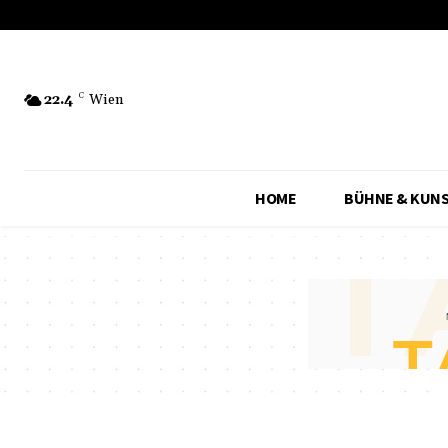
22.4
C
Wien
HOME
BÜHNE & KUN