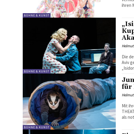
ihren 
BÜHNE & KUNST
„Is
Kup
Aka
Helmut
Die de
Aviv g
„Isido
BÜHNE & KUNST
Jun
für
Helmut
Mit ih
THEATE
als no
BÜHNE & KUNST