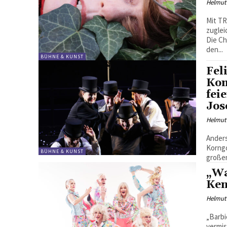
Helmut
Mit TR
zuglei
Die Ch
den...
BÜHNE & KUNST
Fel
Kom
fei
Jos
Helmut
Anders
Korngo
BÜHNE & KUNST
großen
„Wa
Ken
Helmut
„Barbi
vermis