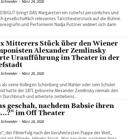
 Schneider
-
März 24, 2026
EIBGUT bringt DAS Margareten ein zutiefst persönliches und
ch gesellschaftlich relevantes Tanztheaterstück auf die Bühne.
oreografin und Performerin Nadja Puttner widmet sich darin
ix Mitterers Stück über den Wiener
ponisten Alexander Zemlinsky
erte Uraufführung im Theater in der
efstadt
 Schneider
-
März 20, 2026
 als seine Kollegen Schönberg und Mahler oder sein Schüler
ld hatte der 1871 geborene Alexander Zemlinsky niemals den
 Durchbruch und arbeitete zeitlebens...
s geschah, nachdem Babsie ihren
…?“ im Off Theater
 Schneider
-
März 18, 2026
e“, der Filmerfolg nach der berühmtesten Puppe der Welt,
cht mit Elfriede Jelineks Stück „Was geschah, nachdem Nora