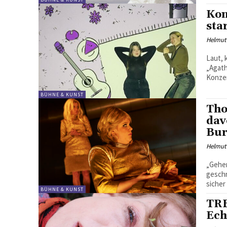
Kon
sta
Helmut
Laut, 
„Agat
Konzer
BÜHNE & KUNST
Tho
dav
Bur
Helmut
„Gehen
geschr
sicher 
BÜHNE & KUNST
TRE
Ech