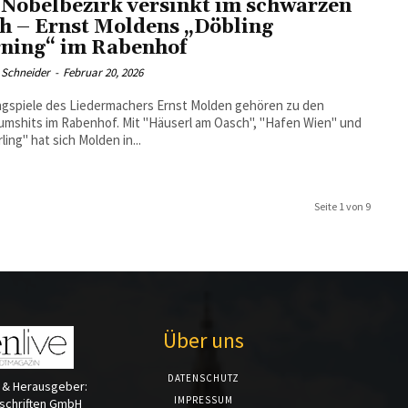
 Nobelbezirk versinkt im schwarzen
h – Ernst Moldens „Döbling
ning“ im Rabenhof
 Schneider
-
Februar 20, 2026
ngspiele des Liedermachers Ernst Molden gehören zu den
umshits im Rabenhof. Mit "Häuserl am Oasch", "Hafen Wien" und
ling" hat sich Molden in...
Seite 1 von 9
Über uns
DATENSCHUTZ
 & Herausgeber:
IMPRESSUM
tschriften GmbH