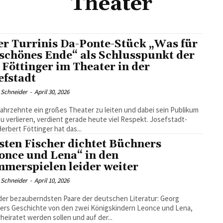
Theater
er Turrinis Da-Ponte-Stück „Was für
 schönes Ende“ als Schlusspunkt der
 Föttinger im Theater in der
efstadt
 Schneider
-
April 30, 2026
ahrzehnte ein großes Theater zu leiten und dabei sein Publikum
zu verlieren, verdient gerade heute viel Respekt. Josefstadt-
erbert Föttinger hat das...
sten Fischer dichtet Büchners
once und Lena“ in den
merspielen leider weiter
 Schneider
-
April 10, 2026
der bezauberndsten Paare der deutschen Literatur: Georg
ers Geschichte von den zwei Königskindern Leonce und Lena,
rheiratet werden sollen und auf der...