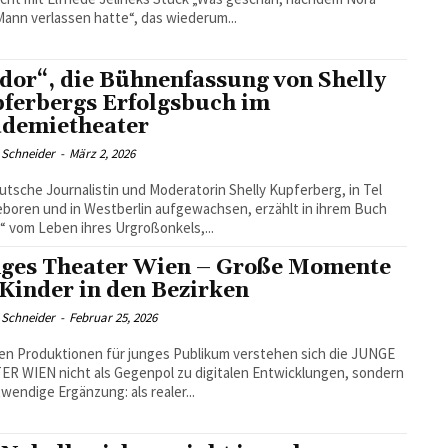
Mann verlassen hatte“, das wiederum...
idor“, die Bühnenfassung von Shelly
ferbergs Erfolgsbuch im
demietheater
 Schneider
-
März 2, 2026
utsche Journalistin und Moderatorin Shelly Kupferberg, in Tel
eboren und in Westberlin aufgewachsen, erzählt in ihrem Buch
r“ vom Leben ihres Urgroßonkels,...
ges Theater Wien – Große Momente
 Kinder in den Bezirken
 Schneider
-
Februar 25, 2026
ren Produktionen für junges Publikum verstehen sich die JUNGE
R WIEN nicht als Gegenpol zu digitalen Entwicklungen, sondern
twendige Ergänzung: als realer...