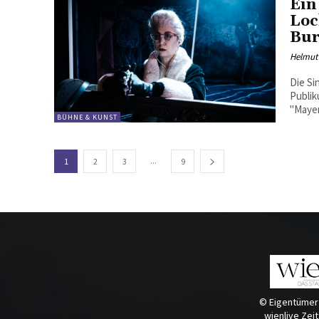
Ein
Loc
Bur
Helmut
Die Si
Publik
"Mayer
BÜHNE & KUNST
...
1
2
3
9
© Eigentümer
wienlive Zei