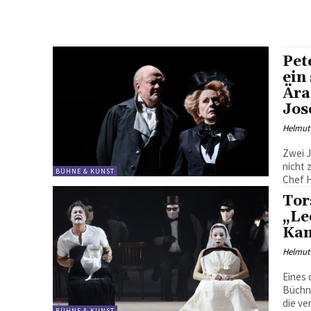
Pet
ein
Ära
Jos
Helmut
Zwei J
nicht 
BÜHNE & KUNST
Chef H
Tor
„Le
Kam
Helmut
Eines 
Büchn
die ve
BÜHNE & KUNST