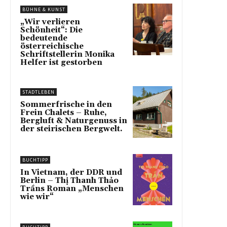
BÜHNE & KUNST
„Wir verlieren
Schönheit“: Die
bedeutende
österreichische
Schriftstellerin Monika
Helfer ist gestorben
STADTLEBEN
Sommerfrische in den
Frein Chalets – Ruhe,
Bergluft & Naturgenuss in
der steirischen Bergwelt.
BUCHTIPP
In Vietnam, der DDR und
Berlin – Thị Thanh Thảo
Trầns Roman „Menschen
wie wir“