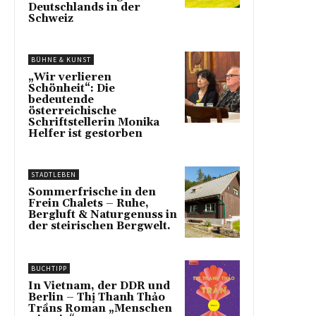
Deutschlands in der
Schweiz
BÜHNE & KUNST
„Wir verlieren
Schönheit“: Die
bedeutende
österreichische
Schriftstellerin Monika
Helfer ist gestorben
STADTLEBEN
Sommerfrische in den
Frein Chalets – Ruhe,
Bergluft & Naturgenuss in
der steirischen Bergwelt.
BUCHTIPP
In Vietnam, der DDR und
Berlin – Thị Thanh Thảo
Trầns Roman „Menschen