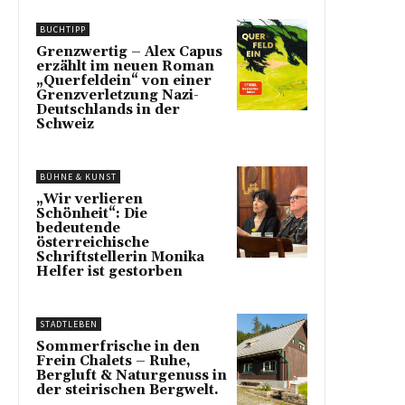
BUCHTIPP
Grenzwertig – Alex Capus
erzählt im neuen Roman
„Querfeldein“ von einer
Grenzverletzung Nazi-
Deutschlands in der
Schweiz
BÜHNE & KUNST
„Wir verlieren
Schönheit“: Die
bedeutende
österreichische
Schriftstellerin Monika
Helfer ist gestorben
STADTLEBEN
Sommerfrische in den
Frein Chalets – Ruhe,
Bergluft & Naturgenuss in
der steirischen Bergwelt.