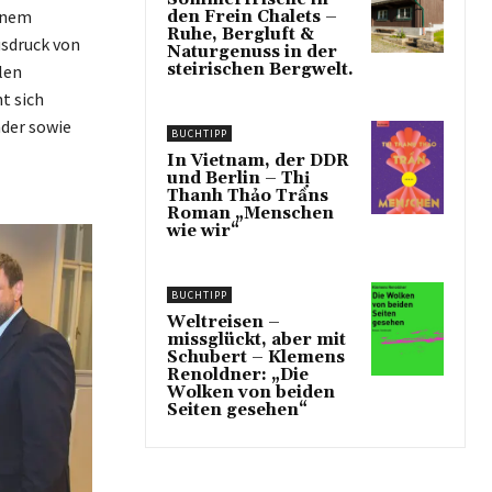
inem
den Frein Chalets –
Ruhe, Bergluft &
usdruck von
Naturgenuss in der
steirischen Bergwelt.
len
t sich
nder sowie
BUCHTIPP
In Vietnam, der DDR
und Berlin – Thị
Thanh Thảo Trầns
Roman „Menschen
wie wir“
BUCHTIPP
Weltreisen –
missglückt, aber mit
Schubert – Klemens
Renoldner: „Die
Wolken von beiden
Seiten gesehen“