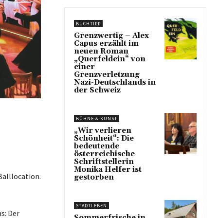
BUCHTIPP
Grenzwertig – Alex
Capus erzählt im
neuen Roman
„Querfeldein“ von
einer
Grenzverletzung
Nazi-Deutschlands in
der Schweiz
BÜHNE & KUNST
„Wir verlieren
Schönheit“: Die
bedeutende
österreichische
Schriftstellerin
Monika Helfer ist
alllocation.
gestorben
STADTLEBEN
s: Der
Sommerfrische in