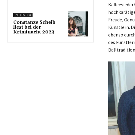
Kaffeesieder
hochkarätige
INTERVIEW
Freude, Genu
Constanze Scheib
Künstlern. D
liest bei der
Kriminacht 2023
ebenso durch
des künstleri
Balltraditio