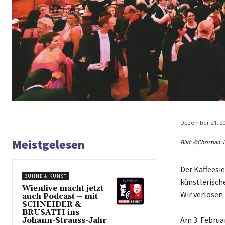
Dezember 21, 2
Meistgelesen
Bild: ©Christian 
Der Kaffeesi
BÜHNE & KUNST
künstlerisch
Wienlive macht jetzt
Wir verlosen 
auch Podcast – mit
SCHNEIDER &
BRUSATTI ins
Am 3. Februa
Johann-Strauss-Jahr