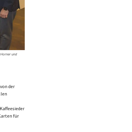
a Horner und
 von der
llen
Kaffeesieder
Karten für