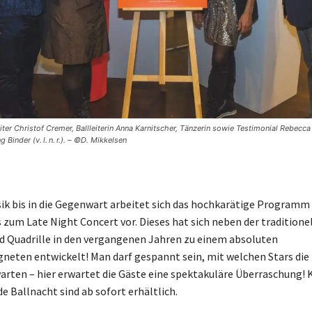
iter Christof Cremer, Ballleiterin Anna Karnitscher, Tänzerin sowie Testimonial Rebecc
g Binder (v. l. n. r.). – ©D. Mikkelsen
sik bis in die Gegenwart arbeitet sich das hochkarätige Programm
 zum Late Night Concert vor. Dieses hat sich neben der traditione
d Quadrille in den vergangenen Jahren zu einem absoluten
eten entwickelt! Man darf gespannt sein, mit welchen Stars die 
arten – hier erwartet die Gäste eine spektakuläre Überraschung! 
e Ballnacht sind ab sofort erhältlich.