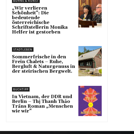
BÜHNE & KUNST
„Wir verlieren
Schönheit“: Die
bedeutende
österreichische
Schriftstellerin Monika
Helfer ist gestorben
STADTLEBEN
Sommerfrische in den
Frein Chalets – Ruhe,
Bergluft & Naturgenuss in
der steirischen Bergwelt.
BUCHTIPP
In Vietnam, der DDR und
Berlin – Thị Thanh Thảo
Trầns Roman „Menschen
wie wir“