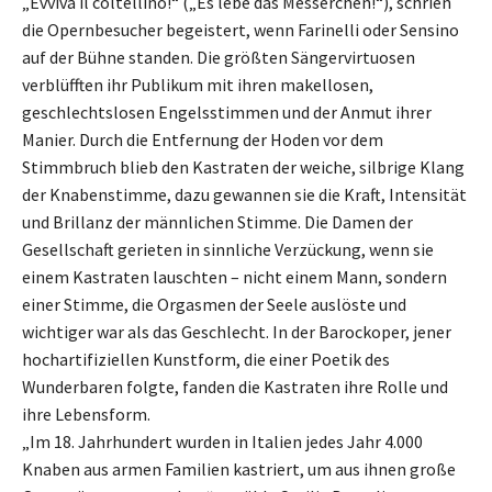
„Evviva il coltellino!“ („Es lebe das Messerchen!“), schrien
die Opernbesucher begeistert, wenn Farinelli oder Sensino
auf der Bühne standen. Die größten Sängervirtuosen
verblüfften ihr Publikum mit ihren makellosen,
geschlechtslosen Engelsstimmen und der Anmut ihrer
Manier. Durch die Entfernung der Hoden vor dem
Stimmbruch blieb den Kastraten der weiche, silbrige Klang
der Knabenstimme, dazu gewannen sie die Kraft, Intensität
und Brillanz der männlichen Stimme. Die Damen der
Gesellschaft gerieten in sinnliche Verzückung, wenn sie
einem Kastraten lauschten – nicht einem Mann, sondern
einer Stimme, die Orgasmen der Seele auslöste und
wichtiger war als das Geschlecht. In der Barockoper, jener
hochartifiziellen Kunstform, die einer Poetik des
Wunderbaren folgte, fanden die Kastraten ihre Rolle und
ihre Lebensform.
„Im 18. Jahrhundert wurden in Italien jedes Jahr 4.000
Knaben aus armen Familien kastriert, um aus ihnen große