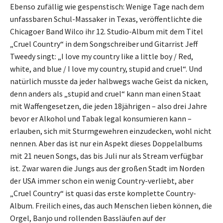
Ebenso zufällig wie gespenstisch: Wenige Tage nach dem
unfassbaren Schul-Massaker in Texas, veröffentlichte die
Chicagoer Band Wilco ihr 12. Studio-Album mit dem Titel
„Cruel Country“ in dem Songschreiber und Gitarrist Jeff
Tweedy singt: „I love my country like a little boy / Red,
white, and blue / I love my country, stupid and cruel“. Und
natürlich musste da jeder halbwegs wache Geist da nicken,
denn anders als „stupid and cruel“ kann man einen Staat
mit Waffengesetzen, die jeden 18jährigen – also drei Jahre
bevor er Alkohol und Tabak legal konsumieren kann –
erlauben, sich mit Sturmgewehren einzudecken, wohl nicht
nennen. Aber das ist nur ein Aspekt dieses Doppelalbums
mit 21 neuen Songs, das bis Juli nur als Stream verfügbar
ist. Zwar waren die Jungs aus der großen Stadt im Norden
der USA immer schon ein wenig Country-verliebt, aber
„Cruel Country“ ist quasi das erste komplette Country-
Album. Freilich eines, das auch Menschen lieben können, die
Orgel, Banjo und rollenden Bassläufen auf der