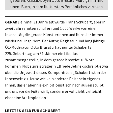
geboren. Klassik-Doyen Otto Brusatti würdigt ihn mit
einem Buch, in dem Kulturstars Persönliches verraten.
GERADE
einmal 31 Jahre alt wurde Franz Schubert, aber in
zwei Jahrzehnten schuf er rund 1.000 Werke von einer
Intensität, die gerade Künstlerinnen und Künstler immer
wieder neu inspiriert. Der Autor, Regisseur und langjährige
Ö1-Moderator Otto Brusatti hat nun zu Schuberts
225. Geburtstag am 31. Jänner ein Libellus
zusammengestellt, in dem gerade Kreative zu Wort
kommen. Nobelpreisträgerin Elfriede Jelinek schreibt etwa
über die Urgewalt dieses Komponisten: „Schubert ist in der
Innenwelt zu Hause wie kein anderer. Er ist sein eigenes
Innen, das er aber nie exhibitionistisch nach außen stülpt
und uns vor die Füße wirft, sondern er vollzieht vielleicht
eher eine Art Implosion.“
LETZTES GELD FÜR SCHUBERT