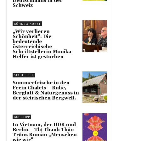
Deutschlands in der
Schweiz
BÜHNE & KUNST
„Wir verlieren
Schönheit“: Die
bedeutende
österreichische
Schriftstellerin Monika
Helfer ist gestorben
STADTLEBEN
Sommerfrische in den
Frein Chalets – Ruhe,
Bergluft & Naturgenuss in
der steirischen Bergwelt.
BUCHTIPP
In Vietnam, der DDR und
Berlin – Thị Thanh Thảo
Trầns Roman „Menschen
wie wir“