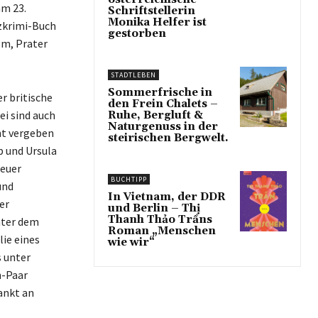
am 23.
Schriftstellerin
Monika Helfer ist
zkrimi-Buch
gestorben
lm, Prater
STADTLEBEN
Sommerfrische in
r britische
den Frein Chalets –
ei sind auch
Ruhe, Bergluft &
Naturgenuss in der
ht vergeben
steirischen Bergwelt.
 und Ursula
heuer
BUCHTIPP
und
In Vietnam, der DDR
er
und Berlin – Thị
Thanh Thảo Trầns
nter dem
Roman „Menschen
ie eines
wie wir“
 unter
n-Paar
ankt an