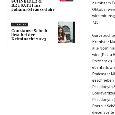
SCHNEIDER &
Krimistars Ed
BRUSATTI ins
Oktober werd
Johann-Strauss-Jahr
wird mit insg
71b.
INTERVIEW
Constanze Scheib
liest bei der
Gäste auch a
Kriminacht 2023
Krimistar Ma
alle Nominie
wird (Petra 
Poznanski). 
ebenfalls wi
Podcaster Mi
geschrieben 
Pseudonym Si
Boulevardzei
Pseudonym (F
Rotraut Schö
dieser Stell