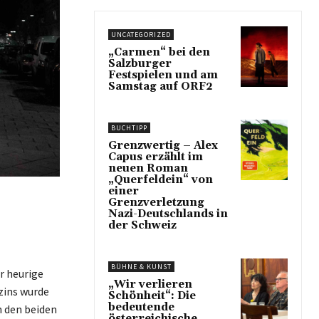
UNCATEGORIZED
„Carmen“ bei den
Salzburger
Festspielen und am
Samstag auf ORF2
BUCHTIPP
Grenzwertig – Alex
Capus erzählt im
neuen Roman
„Querfeldein“ von
einer
Grenzverletzung
Nazi-Deutschlands in
der Schweiz
BÜHNE & KUNST
r heurige
„Wir verlieren
zins wurde
Schönheit“: Die
bedeutende
n den beiden
österreichische