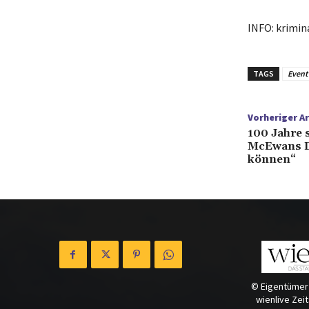
INFO: krimin
TAGS
Event
Vorheriger Ar
100 Jahre s
McEwans D
können“
© Eigentümer
wienlive Zei