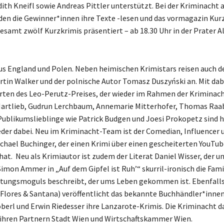
ith Kneifl sowie Andreas Pittler unterstützt. Bei der Kriminacht 
en die Gewinner*innen ihre Texte -lesen und das vormagazin Kur
esamt zwölf Kurzkrimis präsentiert – ab 18.30 Uhr in der Prater A
us England und Polen. Neben heimischen Krimistars reisen auch de
rtin Walker und der polnische Autor Tomasz Duszyński an. Mit dab
rten des Leo-Perutz-Preises, der wieder im Rahmen der Kriminac
Hartlieb, Gudrun Lerchbaum, Annemarie Mitterhofer, Thomas Raab
Publikumslieblinge wie Patrick Budgen und Joesi Prokopetz sind 
eder dabei. Neu im Kriminacht-Team ist der Comedian, Influencer 
chael Buchinger, der einen Krimi über einen gescheiterten YouTub
hat. Neu als Krimiautor ist zudem der Literat Daniel Wisser, der u
mon Ammer in „Auf dem Gipfel ist Ruh’“ skurril-ironisch die Famil
tungsmoguls beschreibt, der ums Leben gekommen ist. Ebenfalls
lores & Santana) veröffentlicht das bekannte Buchhändler*inne
berl und Erwin Riedesser ihre Lanzarote-Krimis. Die Kriminacht d
e ihren Partnern Stadt Wien und Wirtschaftskammer Wien.