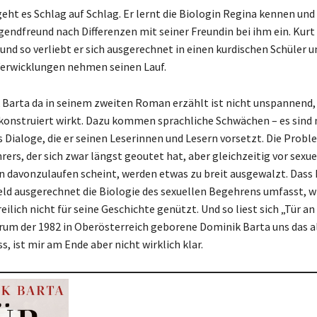
eht es Schlag auf Schlag. Er lernt die Biologin Regina kennen und
gendfreund nach Differenzen mit seiner Freundin bei ihm ein. Kurt 
und so verliebt er sich ausgerechnet in einen kurdischen Schüler u
Verwicklungen nehmen seinen Lauf.
Barta da in seinem zweiten Roman erzählt ist nicht unspannend,
 konstruiert wirkt. Dazu kommen sprachliche Schwächen – es sind
 Dialoge, die er seinen Leserinnen und Lesern vorsetzt. Die Probl
ers, der sich zwar längst geoutet hat, aber gleichzeitig vor sexue
davonzulaufen scheint, werden etwas zu breit ausgewalzt. Dass
ld ausgerechnet die Biologie des sexuellen Begehrens umfasst, w
eilich nicht für seine Geschichte genützt. Und so liest sich „Tür a
um der 1982 in Oberösterreich geborene Dominik Barta uns das a
, ist mir am Ende aber nicht wirklich klar.