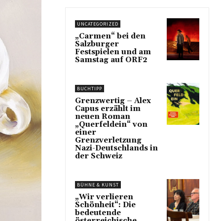
UNCATEGORIZED
„Carmen“ bei den
Salzburger
Festspielen und am
Samstag auf ORF2
BUCHTIPP
Grenzwertig – Alex
Capus erzählt im
neuen Roman
„Querfeldein“ von
einer
Grenzverletzung
Nazi-Deutschlands in
der Schweiz
BÜHNE & KUNST
„Wir verlieren
Schönheit“: Die
bedeutende
österreichische