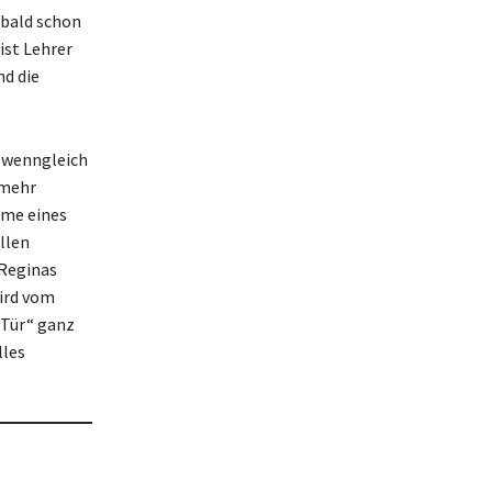
 bald schon
ist Lehrer
nd die
 wenngleich
 mehr
eme eines
llen
 Reginas
ird vom
n Tür“ ganz
lles