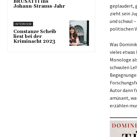
BRUSATTI ins
geplaudert, g
Johann-Strauss-Jahr
zieht sein Ju
und schwul – 
INTERVIEW
politischen 
Constanze Scheib
liest bei der
Kriminacht 2023
Was Dominik 
vieles etwas
Monologe als
schwulen Lehr
Begegnungen 
Forschungsfe
Autor dann fr
amüsant, war
erzählen muss