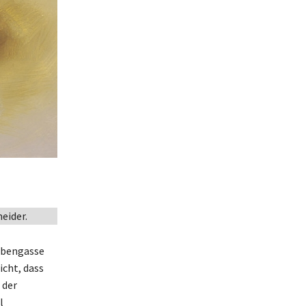
eider.
rubengasse
icht, dass
 der
l