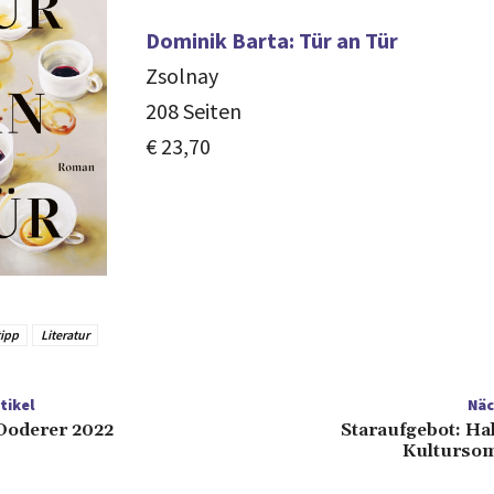
Dominik Barta: Tür an Tür
Zsolnay
208 Seiten
€ 23,70
ipp
Literatur
tikel
Näc
Doderer 2022
Staraufgebot: Ha
Kulturso