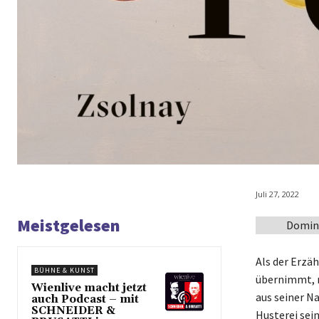
Juli 27, 2022
Meistgelesen
Domini
Als der Erzä
BÜHNE & KUNST
übernimmt, n
Wienlive macht jetzt
aus seiner Na
auch Podcast – mit
SCHNEIDER &
Husterei sei