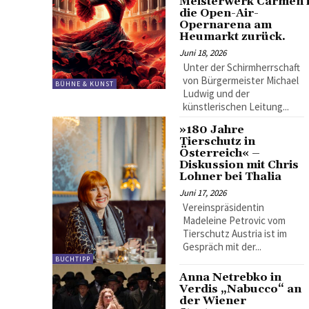
Meisterwerk Carmen 
die Open-Air-
Opernarena am
Heumarkt zurück.
Juni 18, 2026
Unter der Schirmherrschaft
von Bürgermeister Michael
BÜHNE & KUNST
Ludwig und der
künstlerischen Leitung...
»180 Jahre
Tierschutz in
Österreich« –
Diskussion mit Chris
Lohner bei Thalia
Juni 17, 2026
Vereinspräsidentin
Madeleine Petrovic vom
Tierschutz Austria ist im
Gespräch mit der...
BUCHTIPP
Anna Netrebko in
Verdis „Nabucco“ an
der Wiener