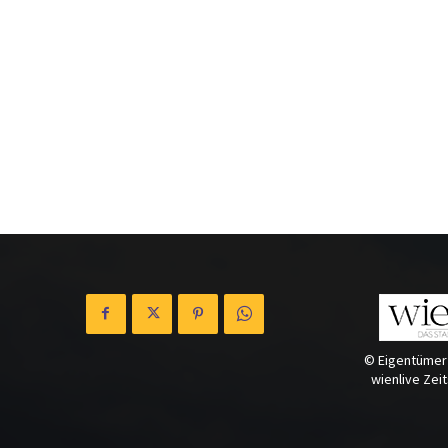
© Eigentümer
wienlive Zei