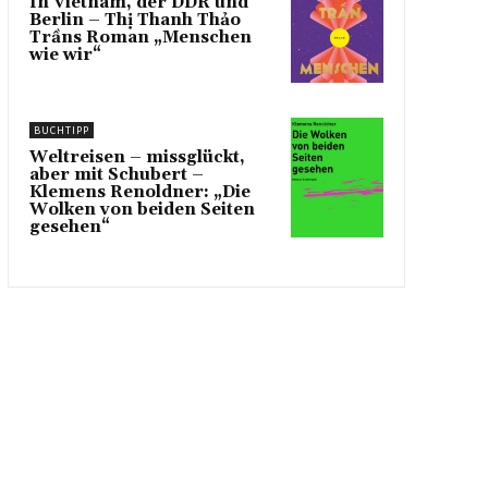
In Vietnam, der DDR und
Berlin – Thị Thanh Thảo
Trầns Roman „Menschen
wie wir“
BUCHTIPP
Weltreisen – missglückt,
aber mit Schubert –
Klemens Renoldner: „Die
Wolken von beiden Seiten
gesehen“