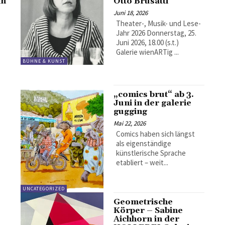
in
Otto Brusatti
Juni 18, 2026
Theater-, Musik- und Lese-
Jahr 2026 Donnerstag, 25.
Juni 2026, 18.00 (s.t.)
Galerie wienARTig ...
BÜHNE & KUNST
„comics brut“ ab 3.
Juni in der galerie
gugging
Mai 22, 2026
Comics haben sich längst
als eigenständige
künstlerische Sprache
etabliert – weit...
UNCATEGORIZED
Geometrische
Körper – Sabine
Aichhorn in der