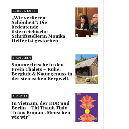
BÜHNE & KUNST
„Wir verlieren
Schönheit“: Die
bedeutende
österreichische
Schriftstellerin Monika
Helfer ist gestorben
STADTLEBEN
Sommerfrische in den
Frein Chalets – Ruhe,
Bergluft & Naturgenuss in
der steirischen Bergwelt.
BUCHTIPP
In Vietnam, der DDR und
Berlin – Thị Thanh Thảo
Trầns Roman „Menschen
wie wir“