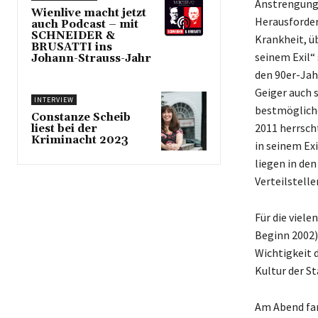
Anstrengunge
Wienlive macht jetzt
Herausforder
auch Podcast – mit
SCHNEIDER &
Krankheit, ü
BRUSATTI ins
seinem Exil“ 
Johann-Strauss-Jahr
den 90er-Jah
Geiger auch
INTERVIEW
bestmögliche
Constanze Scheib
2011 herrsch
liest bei der
Kriminacht 2023
in seinem Ex
liegen in den
Verteilstelle
Für die viele
Beginn 2002)
Wichtigkeit d
Kultur der S
Am Abend fan