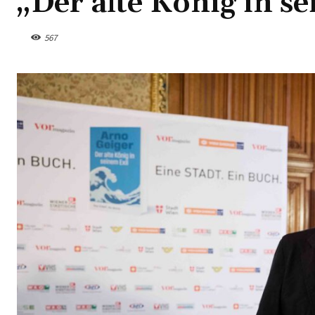
„Der alte König in s
567