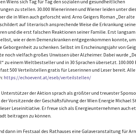
n Wiens sich Tag für Tag den sozialen und gesundheitlichen
ungen zu stellen. 30.000 Wienerinnen und Wiener leiden unter die
ber die in Wien auch geforscht wird. Arno Geigers Roman „Der alte
schildert auf literarisch ansprechende Weise die Erkrankung seines
ren und die erst falschen Reaktionen seiner Familie. Erst langsam
 selbst, wie er dem Demenzkranken entgegenkommen konnte, um 
 Geborgenheit zu schenken. Selbst im Erscheinungsjahr von Ge
te noch vielfach großes Unwissen über Alzheimer. Dabei wurde „De
il“ zu einem Weltbestseller und in 30 Sprachen übersetzt. 100.000
 fast 500 Verteilstellen gratis für Leserinnen und Leser bereit. Alle
n:
https://echoevent.at/eseb/verteilstellen/
n Unterstützer der Aktion sprach als größter und treuester Sponsor
 der Vorsitzende der Geschäftsführung der Wien Energie Michael St
ieser Leseinitiative. Er freue sich als Energieunternehmen auch et
tadt beitragen zu können.
d dann im Festsaal des Rathauses eine Galaveranstaltung für Arn