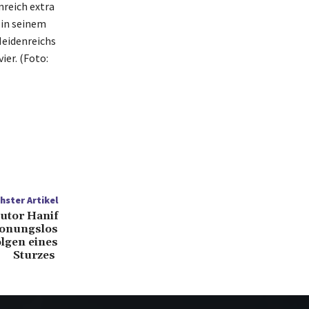
nreich extra
 in seinem
Heidenreichs
ier. (Foto:
hster Artikel
autor Hanif
honungslos
lgen eines
Sturzes