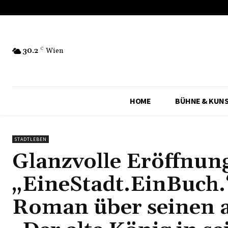
30.2
C
Wien
HOME
BÜHNE & KUN
STADTLEBEN
Glanzvolle Eröffnun
„EineStadt.EinBuch.
Roman über seinen 