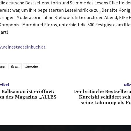
r die deutsche Bestsellerautorin und Stimme des Lesens Elke Heide
ereist war, um ihre begeisterten Leseeindrücke zu „Der alte König
rbringen. Moderatorin Lilian Klebow führte durch den Abend, Elke 
Komponist Marc Aurel Floros, unterhielt die 500 Festgäste am Klav
art)
w.einestadteinbuch.at
ipp
Event
Literatur
tikel
Näc
Ballsaison ist eröffnet:
Der britische Bestseller
on des Magazins „ALLES
Kureishi schildert sc
seine Lähmung als Fo