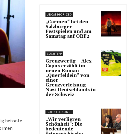
UNCATEGORIZED
„Carmen“ bei den
Salzburger
Festspielen und am
Samstag auf ORF2
BUCHTIPP
Grenzwertig – Alex
Capus erzählt im
neuen Roman
„Querfeldein“ von
einer
Grenzverletzung
Nazi-Deutschlands in
der Schweiz
BÜHNE & KUNST
„Wir verlieren
wig betonte
Schönheit“: Die
normen
bedeutende
österreichische