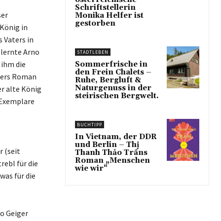
Schriftstellerin
ser
Monika Helfer ist
gestorben
 König in
 Vaters in
 lernte Arno
STADTLEBEN
ihm die
Sommerfrische in
den Frein Chalets –
igers Roman
Ruhe, Bergluft &
Naturgenuss in der
r alte König
steirischen Bergwelt.
 Exemplare
BUCHTIPP
In Vietnam, der DDR
und Berlin – Thị
 (seit
Thanh Thảo Trầns
Roman „Menschen
rebl für die
wie wir“
was für die
o Geiger