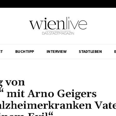
ST
BUCHTIPP
INTERVIEW
STADTLEBEN
g von
“ mit Arno Geigers
alzheimerkranken Vat