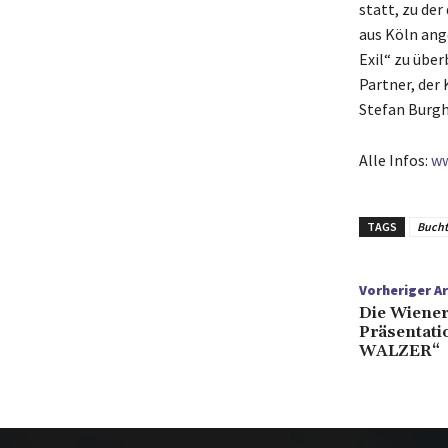
statt, zu de
aus Köln ang
Exil“ zu übe
Partner, der 
Stefan Burgh
Alle Infos:
ww
TAGS
Bucht
Vorheriger Ar
Die Wiener 
Präsentati
WALZER“