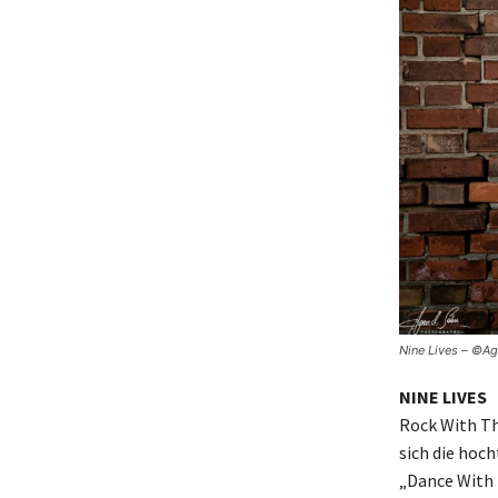
Nine Lives – ©Ag
NINE LIVES
Rock With Th
sich die hoc
„Dance With 