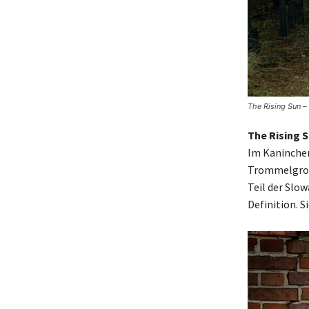
The Rising Sun 
The Rising 
Im Kaninchen
Trommelgroov
Teil der Slo
Definition. S