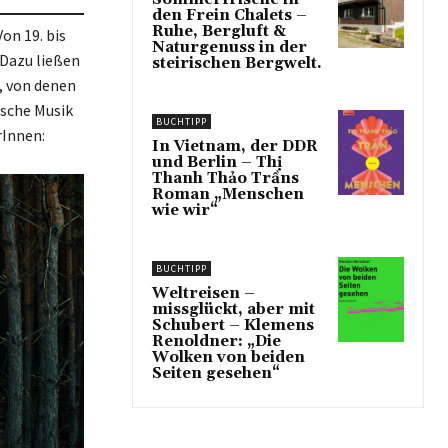
den Frein Chalets –
Ruhe, Bergluft &
Von 19. bis
Naturgenuss in der
 Dazu ließen
steirischen Bergwelt.
n, von denen
ische Musik
BUCHTIPP
rInnen:
In Vietnam, der DDR
und Berlin – Thị
Thanh Thảo Trầns
Roman „Menschen
wie wir“
BUCHTIPP
Weltreisen –
missglückt, aber mit
Schubert – Klemens
Renoldner: „Die
Wolken von beiden
Seiten gesehen“