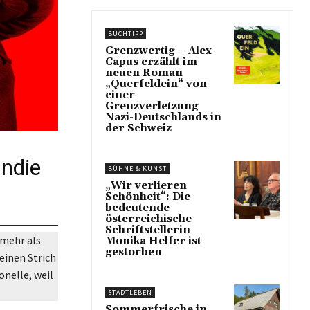
BUCHTIPP
Grenzwertig – Alex
Capus erzählt im
neuen Roman
„Querfeldein“ von
einer
Grenzverletzung
Nazi-Deutschlands in
der Schweiz
Indie
BÜHNE & KUNST
„Wir verlieren
Schönheit“: Die
bedeutende
österreichische
Schriftstellerin
 mehr als
Monika Helfer ist
gestorben
einen Strich
onelle, weil
STADTLEBEN
Sommerfrische in