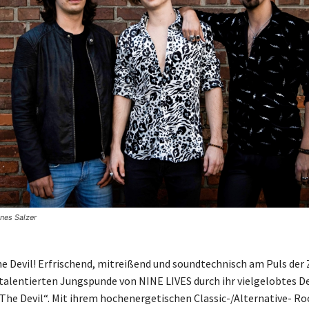
nes Salzer
e Devil! Erfrischend, mitreißend und soundtechnisch am Puls der 
htalentierten Jungspunde von NINE LIVES durch ihr vielgelobtes D
The Devil“. Mit ihrem hochenergetischen Classic-/Alternative- R