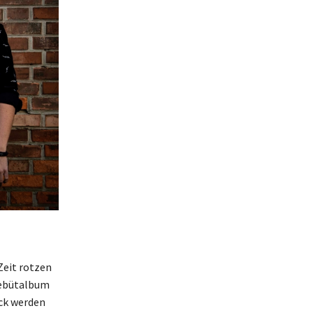
Zeit rotzen
ebütalbum
ock werden