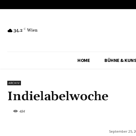
34.2
C
Wien
HOME
BÜHNE & KUN
ARCHIV
Indielabelwoche
484
September 25, 2