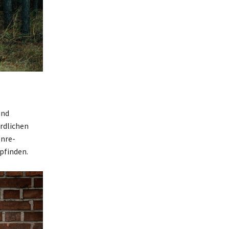
und
rdlichen
enre-
mpfinden.