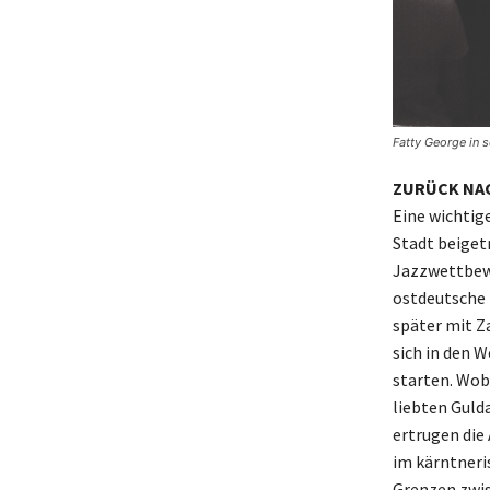
Fatty George in 
ZURÜCK NA
Eine wichtige
Stadt beiget
Jazzwettbewe
ostdeutsche 
später mit Z
sich in den 
starten. Wob
liebten Guld
ertrugen die
im kärntneri
Grenzen zwis