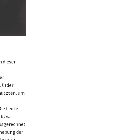
n dieser
er
uš (der
nutzten, um
Die Leute
 bzw.
ausgerechnet
fhebung der
Jazz zu