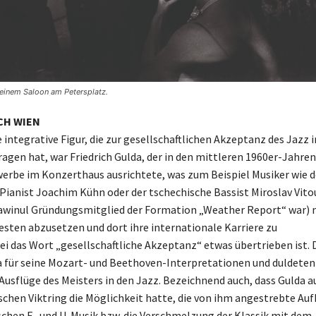
seinem Saloon am Petersplatz.
CH WIEN
 integrative Figur, die zur gesellschaftlichen Akzeptanz des Jazz i
ragen hat, war Friedrich Gulda, der in den mittleren 1960er-Jahren
rbe im Konzerthaus ausrichtete, was zum Beispiel Musiker wie d
Pianist Joachim Kühn oder der tschechische Bassist Miroslav Vito
awinul Gründungsmitglied der Formation „Weather Report“ war) 
Westen abzusetzen und dort ihre internationale Karriere zu
ei das Wort „gesellschaftliche Akzeptanz“ etwas übertrieben ist. 
a für seine Mozart- und Beethoven-Interpretationen und duldeten
 Ausflüge des Meisters in den Jazz. Bezeichnend auch, dass Gulda 
schen Viktring die Möglichkeit hatte, die von ihm angestrebte Au
chen E- und U-Musik bzw. die Verschmelzung der Klassik mit dem 