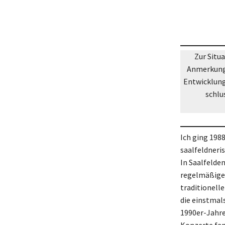
Zur Situ
Anmerkung
Entwicklung
schlu
Ich ging 198
saalfeldneri
In Saalfelden
regelmäßige 
traditionell
die einstmal
1990er-Jahre 
Konzerte fan