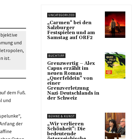
UNCATEGORIZED
„Carmen“ bei den
Salzburger
Festspielen und am
ubjektive
Samstag auf ORF2
hmung und
 Metropolen,
BUCHTIPP
 ist.
Grenzwertig – Alex
Capus erzählt im
neuen Roman
„Querfeldein“ von
einer
Grenzverletzung
auf dem Fuß.
Nazi-Deutschlands in
der Schweiz
al und
t
spelunke“,
BÜHNE & KUNST
 Anfang der
„Wir verlieren
Schönheit“: Die
affine
bedeutende
ichen Orten
österreichische