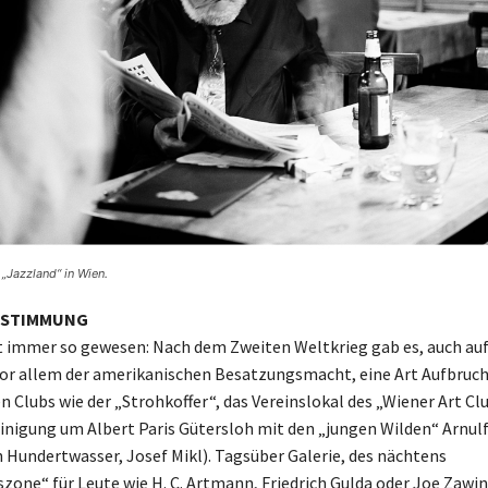
„Jazzland“ in Wien.
SSTIMMUNG
t immer so gewesen: Nach dem Zweiten Weltkrieg gab es, auch au
vor allem der amerikanischen Besatzungsmacht, eine Art Aufbru
 Clubs wie der „Strohkoffer“, das Vereinslokal des „Wiener Art Cl
inigung um Albert Paris Gütersloh mit den „jungen Wilden“ Arnulf
h Hundertwasser, Josef Mikl). Tagsüber Galerie, des nächtens
one“ für Leute wie H. C. Artmann, Friedrich Gulda oder Joe Zawin