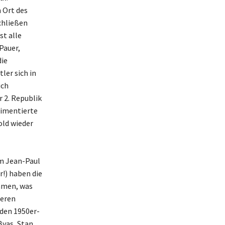
 Ort des
chließen
st alle
Pauer,
die
ler sich in
ich
 2. Republik
limentierte
ld wieder
um Jean-Paul
r!) haben die
ommen, was
geren
 den 1950er-
Byas, Stan