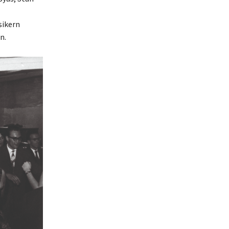
sikern
n.