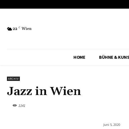
22
C
Wien
HOME
BÜHNE & KUN
ARCHIV
Jazz in Wien
1141
Juni 5, 2020