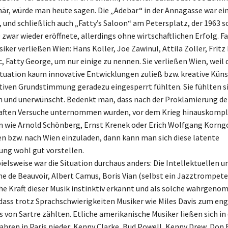
inär, würde man heute sagen. Die „Adebar“ in der Annagasse war ein
 und schließlich auch „Fatty’s Saloon“ am Petersplatz, der 1963 s
zwar wieder eröffnete, allerdings ohne wirtschaftlichen Erfolg. Fa
iker verließen Wien: Hans Koller, Joe Zawinul, Attila Zoller, Fritz 
 Fatty George, um nur einige zu nennen. Sie verließen Wien, weil 
tuation kaum innovative Entwicklungen zuließ bzw. kreative Künst
tiven Grundstimmung geradezu eingesperrt fühlten. Sie fühlten s
 und unerwünscht. Bedenkt man, dass nach der Proklamierung der
haften Versuche unternommen wurden, vor dem Krieg hinauskomp
wie Arnold Schönberg, Ernst Krenek oder Erich Wolfgang Korngo
n bzw. nach Wien einzuladen, dann kann man sich diese latente
ng wohl gut vorstellen.
pielsweise war die Situation durchaus anders: Die Intellektuellen 
ne de Beauvoir, Albert Camus, Boris Vian (selbst ein Jazztrompete
he Kraft dieser Musik instinktiv erkannt und als solche wahrgen
 dass trotz Sprachschwierigkeiten Musiker wie Miles Davis zum en
 von Sartre zählten. Etliche amerikanische Musiker ließen sich in
ahren in Paris nieder: Kenny Clarke, Bud Powell, Kenny Drew, Don 