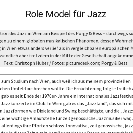
Role Model für Jazz
ation des Jazz in Wien am Beispiel des Porgy & Bess – durchwegs s
en zu einem globalen musikalischen Phänomen, dessen Wahrne
 in Wien etwas anders verlief als in vergleichbaren europäischen
ssendlich aber trotzdem in der Mitte der Gesellschaft angekommen
Text: Christoph Huber / Fotos: picturedesk.com; Porgy & Bess
8 zum Studium nach Wien, auch weil ich aus meinem provinziellen
schen Umfeld ausbrechen wollte. Die Ernüchterung folgte freilich 
 gab es seit Ende der 1970er-Jahre ein internationales Jazzfestiv
Jazzkonzerte im Club. In Wien gab es das „Jazzland“, das sich mi
en Jazzformen wie Dixieland und Swing beschäftigte, und die „Jazz
s eine wichtige Anlaufstelle für zeitgenössische Jazzmusiker war,
allerdings ihre Pforten schloss. Innovative, zeitgenössische, jazz
den in dieser Zeit nur in homöopathischen Dosen an unterschiedl