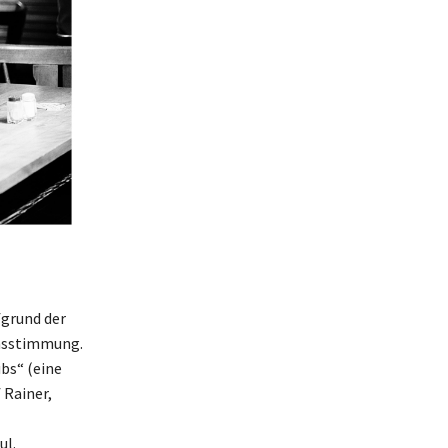
fgrund der
chsstimmung.
ubs“ (eine
 Rainer,
ul.