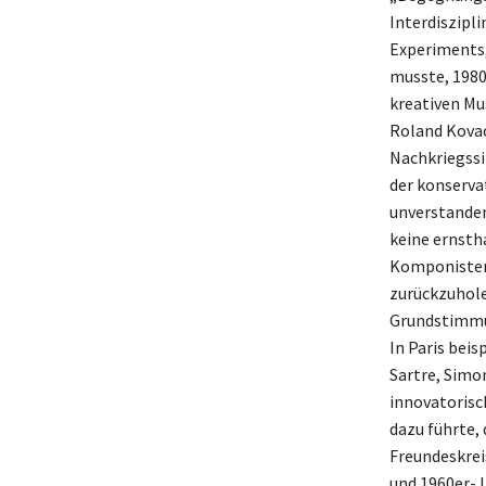
Interdiszipl
Experiments,
musste, 1980 
kreativen Mus
Roland Kovac,
Nachkriegssi
der konserva
unverstanden
keine ernst
Komponisten 
zurückzuhole
Grundstimmu
In Paris beis
Sartre, Simo
innovatorisc
dazu führte,
Freundeskreis
und 1960er-J