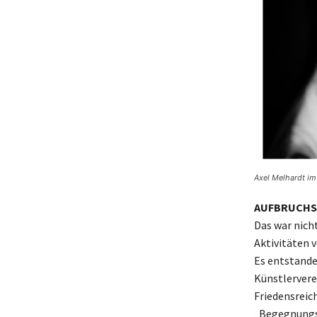
Axel Melhardt im 
AUFBRUCH
Das war nich
Aktivitäten 
Es entstanden
Künstlervere
Friedensreic
„Begegnungsz