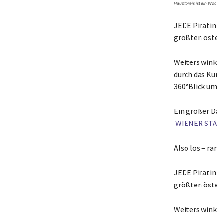
Hauptpreis ist ein Woc
JEDE Piratin
größten öste
Weiters wink
durch das Ku
360°Blick um
Ein großer D
WIENER ST
Also los – ra
JEDE Piratin
größten öste
Weiters wink