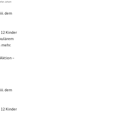
Stefan Joham
ii. dem
 12 Kinder
akulärem
s mehr.
Aktion –
ii. dem
 12 Kinder