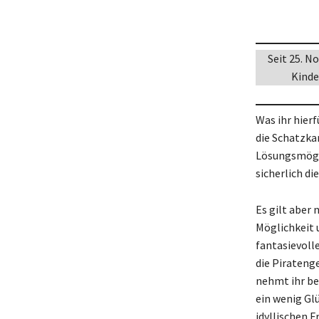
Seit 25. N
Kinde
Was ihr hier
die Schatzkar
Lösungsmöglic
sicherlich di
Es gilt aber 
Möglichkeit 
fantasievoll
die Pirateng
nehmt ihr be
ein wenig Gl
idyllischen F