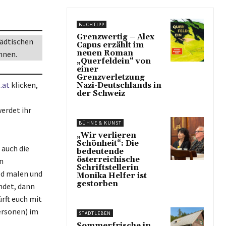
BUCHTIPP
Grenzwertig – Alex
tädtischen
Capus erzählt im
neuen Roman
nnen.
„Querfeldein“ von
einer
Grenzverletzung
.at
klicken,
Nazi-Deutschlands in
der Schweiz
werdet ihr
BÜHNE & KUNST
„Wir verlieren
Schönheit“: Die
 auch die
bedeutende
österreichische
n
Schriftstellerin
ild malen und
Monika Helfer ist
gestorben
ndet, dann
rft euch mit
ersonen) im
STADTLEBEN
Sommerfrische in