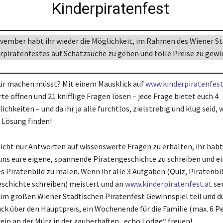
Kinderpiratenfest
ovember habt ihr wieder die Möglichkeit, im Rahmen des Wiener S
rpiratenfestes auf Schatzsuche zu gehen und tolle Preise zu gewi
für machen müsst? Mit einem Mausklick auf
www.kinderpiratenfest
te öffnen und 21 knifflige Fragen lösen – jede Frage bietet euch 4
hkeiten – und da ihr ja alle furchtlos, zielstrebig und klug seid, 
e Lösung finden!
nicht nur Antworten auf wissenswerte Fragen zu erhalten, ihr habt
uns eure eigene, spannende Piratengeschichte zu schreiben und ei
es Piratenbild zu malen. Wenn ihr alle 3 Aufgaben (Quiz, Piratenb
eschichte schreiben) meistert und an
www.kinderpiratenfest.at
se
im großen Wiener Städtischen Piratenfest Gewinnspiel teil und dü
ück über den Hauptpreis, ein Wochenende für die Familie (max. 6 P
rein an der Mürz in der zauberhaften „echo Lodge“ freuen!