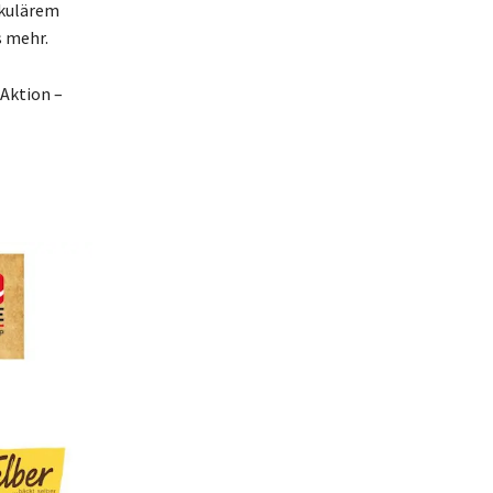
akulärem
s mehr.
Aktion –