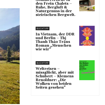
den Frein Chalets –
Ruhe, Bergluft &
Naturgenuss in der
steirischen Bergwelt.
BUCHTIPP
In Vietnam, der DDR
und Berlin – Thị
Thanh Thảo Trầns
Roman „Menschen
wie wir“
BUCHTIPP
Weltreisen –
missglückt, aber mit
Schubert – Klemens
Renoldner: „Die
Wolken von beiden
Seiten gesehen“