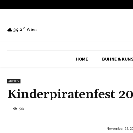
34.2
C
Wien
HOME
BÜHNE & KUN
ARCHIV
Kinderpiratenfest 2
544
November 25, 2