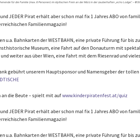
henende für die Familie (max. 6 Personen) im idyllischen Frein an der Mürz in der zauberhaften „echo Lodge“. – ©
 und JEDER Pirat erhält aber schon mal fix 1 Jahres ABO von famili
rreichischen Familienmagazin!
en u.a. Bahnkarten der WESTBAHN, eine private Führung für bis zu
nsthistorische Museum, eine Fahrt auf den Donauturm mit spekt
 und weiter aus über Wien, eine Fahrt mit dem Riesenrad und viele
ank gebührt unserem Hauptsponsor und Namensgeber der tollen 
ÄDTISCHE
n an die Beute – spielt mit auf
www.kinderpiratenfest.at/quiz
 und JEDER Pirat erhält aber schon mal fix 1 Jahres ABO von famili
rreichischen Familienmagazin!
en u.a. Bahnkarten der WESTBAHN, eine private Führung für bis zu