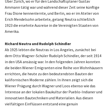
Über Zürich, wo er für den Landschaftsplaner Gustav
Ammann tätig war und während dieser Zeit seine künftige
Frau Dione kennenlernte, und Berlin, wo er im Atelier von
Erich Mendelsohn arbeitete, gelang Neutra schließlich
1923 die ersehnte Ausreise in die Vereinigten Staaten von
Amerika.
Richard Neutra und Rudolph Schindler
Ab 1925 lebten die Neutras in Los Angeles, zunächst bei
dem Otto Wagner-Schüler Rudolph Schindler, der seit 1914
in den USA ansässig war. In den folgenden Jahren konnten
die beiden Wiener Emigranten eine Reihe von Wohnhäusern
errichten, die heute zu den bedeutendsten Bauten der
kalifornischen Moderne zählen. In ihnen zeigt sich die
Wiener Prägung durch Wagner und Loos ebenso wie das
Interesse an der lokalen Baukultur der Pueblo-Indianer und
innovativen Bautechniken und Materialien. Aus diesen
vielfältigen Einflüssen entstand eine genuin