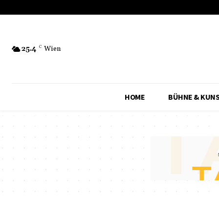
25.4
C
Wien
HOME
BÜHNE & KUN