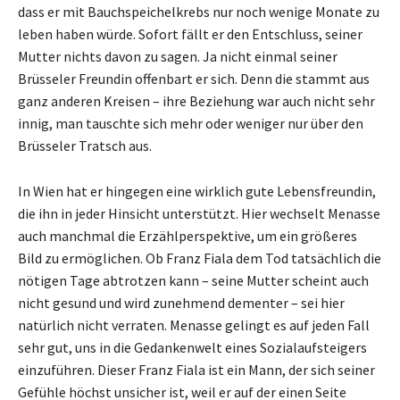
dass er mit Bauchspeichelkrebs nur noch wenige Monate zu
leben haben würde. Sofort fällt er den Entschluss, seiner
Mutter nichts davon zu sagen. Ja nicht einmal seiner
Brüsseler Freundin offenbart er sich. Denn die stammt aus
ganz anderen Kreisen – ihre Beziehung war auch nicht sehr
innig, man tauschte sich mehr oder weniger nur über den
Brüsseler Tratsch aus.
In Wien hat er hingegen eine wirklich gute Lebensfreundin,
die ihn in jeder Hinsicht unterstützt. Hier wechselt Menasse
auch manchmal die Erzählperspektive, um ein größeres
Bild zu ermöglichen. Ob Franz Fiala dem Tod tatsächlich die
nötigen Tage abtrotzen kann – seine Mutter scheint auch
nicht gesund und wird zunehmend dementer – sei hier
natürlich nicht verraten. Menasse gelingt es auf jeden Fall
sehr gut, uns in die Gedankenwelt eines Sozialaufsteigers
einzuführen. Dieser Franz Fiala ist ein Mann, der sich seiner
Gefühle höchst unsicher ist, weil er auf der einen Seite