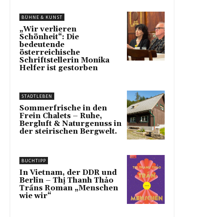
BÜHNE & KUNST
„Wir verlieren
Schönheit“: Die
bedeutende
österreichische
Schriftstellerin Monika
Helfer ist gestorben
STADTLEBEN
Sommerfrische in den
Frein Chalets – Ruhe,
Bergluft & Naturgenuss in
der steirischen Bergwelt.
BUCHTIPP
In Vietnam, der DDR und
Berlin – Thị Thanh Thảo
Trầns Roman „Menschen
wie wir“