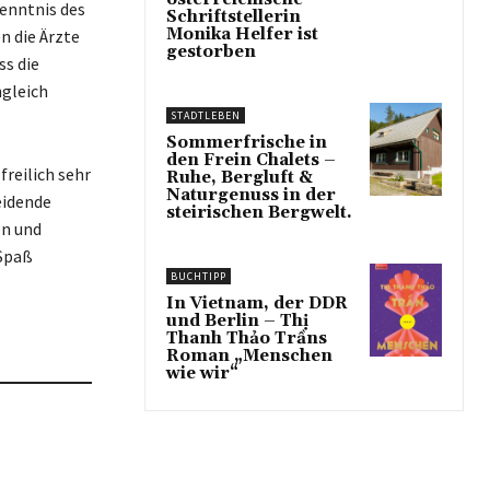
kenntnis des
Schriftstellerin
Monika Helfer ist
n die Ärzte
gestorben
ss die
ngleich
STADTLEBEN
Sommerfrische in
den Frein Chalets –
reilich sehr
Ruhe, Bergluft &
Naturgenuss in der
eidende
steirischen Bergwelt.
en und
 Spaß
BUCHTIPP
In Vietnam, der DDR
und Berlin – Thị
Thanh Thảo Trầns
Roman „Menschen
wie wir“