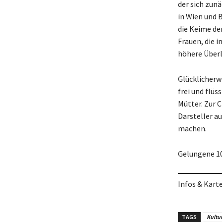
der sich zunä
in Wien und 
die Keime de
Frauen, die 
höhere Über
Glücklicherw
frei und flüs
Mütter. Zur 
Darsteller a
machen.
Gelungene 1
Infos & Kart
TAGS
Kultu