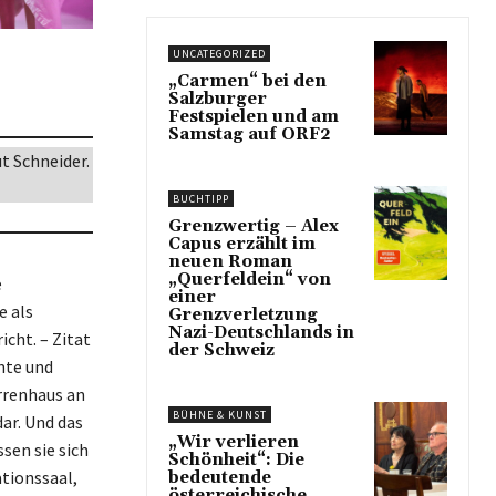
UNCATEGORIZED
„Carmen“ bei den
Salzburger
Festspielen und am
Samstag auf ORF2
t Schneider.
BUCHTIPP
Grenzwertig – Alex
Capus erzählt im
neuen Roman
„Querfeldein“ von
e
einer
e als
Grenzverletzung
Nazi-Deutschlands in
cht. – Zitat
der Schweiz
nte und
rrenhaus an
BÜHNE & KUNST
ar. Und das
„Wir verlieren
sen sie sich
Schönheit“: Die
tionssaal,
bedeutende
österreichische