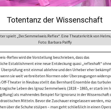
Totentanz der Wissenschaft
ter spielt „Der.Semmelweis.Reflex“. Eine Theaterkritik von Helmu
Foto: Barbara Palffy
is-Reflex wird die Vorstellung beschrieben, dass das
liche Establishment eine neue Entdeckung quasi „reflexhaft“ ohn
 Überprüfung erst einmal ablehne und den Urheber eher bekämpf
 wenn sie weit verbreiteten Normen oder Überzeugungen widerspri
m Off-Theater in Neubau stellt das Bernhard Ensemble das turbule
 tragische Leben des Ignaz Semmelweis (1818 – 1865, er starb im I
giftung) als mahnendes Beispiel für Ignoranz in der Wissenschaft d
 drastischen Mitteln. Bevor die Zuschauer eingelassen werden, müs
hen über die Schuhe stülpen – man geht schließlich in einen Opera