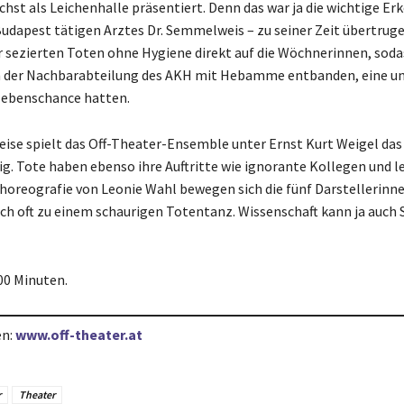
chst als Leichenhalle präsentiert. Denn das war ja die wichtige Er
Budapest tätigen Arztes Dr. Semmelweis – zu seiner Zeit übertruge
r sezierten Toten ohne Hygiene direkt auf die Wöchnerinnen, soda
in der Nachbarabteilung des AKH mit Hebamme entbanden, eine u
lebenschance hatten.
eise spielt das Off-Theater-Ensemble unter Ernst Kurt Weigel das f
sig. Tote haben ebenso ihre Auftritte wie ignorante Kollegen und l
Choreografie von Leonie Wahl bewegen sich die fünf Darstellerinn
uch oft zu einem schaurigen Totentanz. Wissenschaft kann ja auch
00 Minuten.
en:
www.off-theater.at
r
Theater