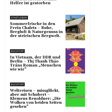
Helfer ist gestorben
STADTLEBEN
Sommerfrische in den
Frein Chalets – Ruhe,
Bergluft & Naturgenuss in
der steirischen Bergwelt.
BUCHTIPP
In Vietnam, der DDR und
Berlin – Thị Thanh Thảo
Trầns Roman „Menschen
wie wir“
BUCHTIPP
Weltreisen – missglückt,
aber mit Schubert –
Klemens Renoldner: „Die
Wolken von beiden Seiten
gesehen“