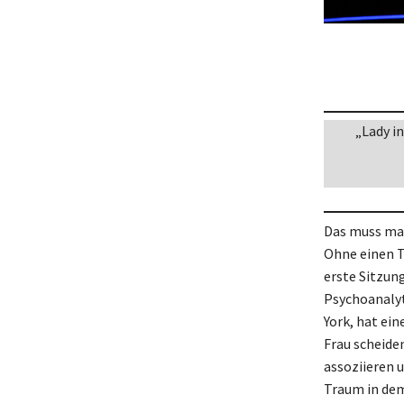
„Lady i
Das muss man
Ohne einen T
erste Sitzung
Psychoanalyti
York, hat ein
Frau scheiden
assoziieren u
Traum in dem