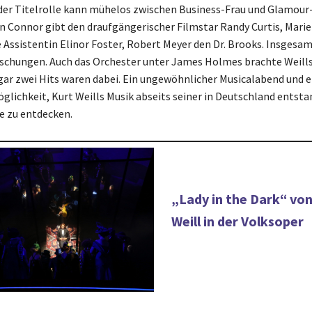
n der Titelrolle kann mühelos zwischen Business-Frau und Glamour-
n Connor gibt den draufgängerischer Filmstar Randy Curtis, Marie
 Assistentin Elinor Foster, Robert Meyer den Dr. Brooks. Insgesam
schungen. Auch das Orchester unter James Holmes brachte Weill
gar zwei Hits waren dabei. Ein ungewöhnlicher Musicalabend und e
glichkeit, Kurt Weills Musik abseits seiner in Deutschland entst
e zu entdecken.
„Lady in the Dark“ vo
Weill in der Volksoper