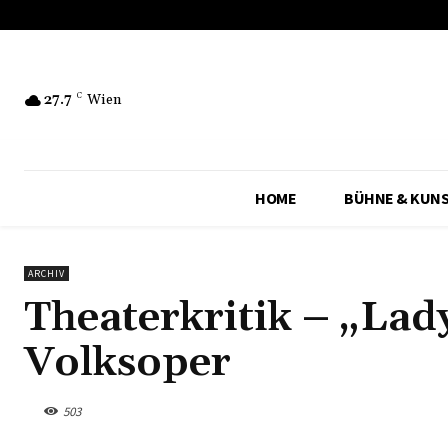
27.7
C
Wien
HOME
BÜHNE & KUN
ARCHIV
Theaterkritik – „Lady
Volksoper
503