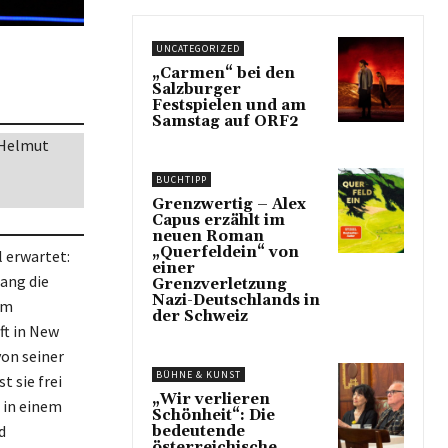
UNCATEGORIZED
„Carmen“ bei den
Salzburger
Festspielen und am
Samstag auf ORF2
n Helmut
BUCHTIPP
Grenzwertig – Alex
Capus erzählt im
neuen Roman
„Querfeldein“ von
l erwartet:
einer
lang die
Grenzverletzung
Nazi-Deutschlands in
em
der Schweiz
ft in New
von seiner
BÜHNE & KUNST
t sie frei
„Wir verlieren
n in einem
Schönheit“: Die
d
bedeutende
österreichische