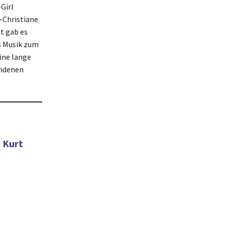
Girl
-Christiane
t gab es
s Musik zum
ine lange
andenen
n Kurt