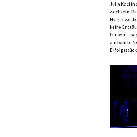
Julia Koci i
wechseln. Be
Nishimwe die
keine Enttäu
Funkeln – so
entbehrte Mö
Erfolgsstück