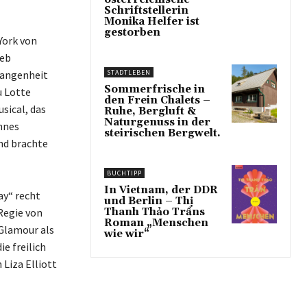
Schriftstellerin
Monika Helfer ist
gestorben
York von
ieb
rgangenheit
STADTLEBEN
Sommerfrische in
u Lotte
den Frein Chalets –
sical, das
Ruhe, Bergluft &
Naturgenuss in der
hnes
steirischen Bergwelt.
nd brachte
BUCHTIPP
In Vietnam, der DDR
ay“ recht
und Berlin – Thị
Regie von
Thanh Thảo Trầns
Roman „Menschen
Glamour als
wie wir“
ie freilich
 Liza Elliott