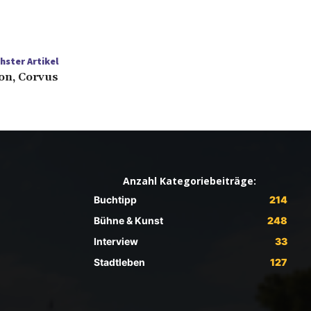
hster Artikel
on, Corvus
Anzahl Kategoriebeiträge:
Buchtipp
214
Bühne & Kunst
248
Interview
33
Stadtleben
127