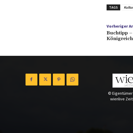
TAGS
Kultu
Vorheriger Ar
Buchtipp –
Königreich
© Eigentümer
wienlive Zei