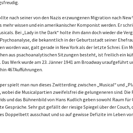
sfreudig.
ollte nach seiner von den Nazis erzwungenen Migration nach New 
s mehr wissen und ein amerikanischer Komponist werden. Er schr
usicals. Bei „Lady in the Dark“ holte ihm dann doch wieder die Ve
 Psychoanalyse, die bekanntlich in der Geburtsstadt seiner Ehefra
n worden war, galt gerade in New York als der letzte Schrei. Ein Mu
hen aus psachoanalytischen Sitzungen besteht, ist freilich ein kü
 Das Werk wurde am 23. Jänner 1941 am Broadway uraufgeführt u
hin 467Aufführungen.
oper spielt man nun dieses Zwitterding zwischen „Musical“ und „Pl
 wobei die Musicalpartien zweifelsfrei die gelungeneren sind. Die 
ids und das Bühnenbild von Hans Kudlich geben sowohl Raum für 
te Gespräche. Sehr gut gefällt der riesige Spiegel über der Couch, d
ges Doppelbett ausschaut und so auf gewisse Defizite im Leben von